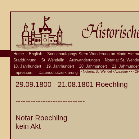
Home
English
Sonnenaufgangs-Stern-Wanderung an Maria-Himme
Stadtführung
St. Wendelin
Auswanderungen
Notariat St. Wende
18. Jahrhundert
19. Jahrhundert
20. Jahrhundert
21. Jahrhunder
>
Notariat St. Wendel - Auszüge -
-> 29
Impressum
Datenschutzerklärung
29.09.1800 - 21.08.1801 Roechling
----------------------------
Notar Roechling
kein Akt