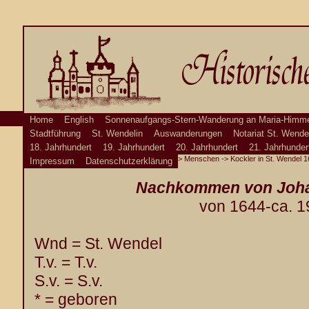
Home
English
Sonnenaufgangs-Stern-Wanderung an Maria-Himme
Stadtführung
St. Wendelin
Auswanderungen
Notariat St. Wende
18. Jahrhundert
19. Jahrhundert
20. Jahrhundert
21. Jahrhunder
>
Menschen
-> Kockler in St. Wendel 1
Impressum
Datenschutzerklärung
Nachkommen von Joha
von 1644-ca. 1
Wnd = St. Wendel
T.v. = T.v.
S.v. = S.v.
* = geboren