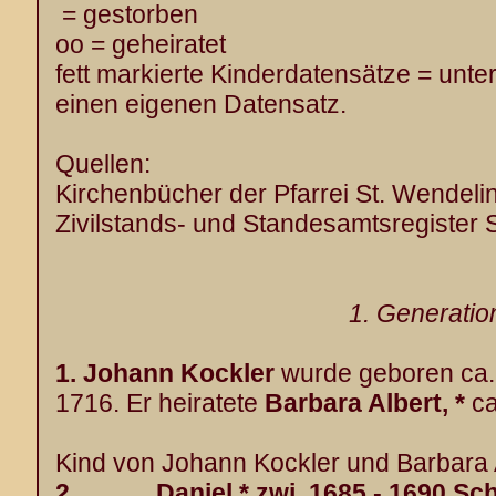
= gestorben
oo = geheiratet
fett markierte Kinderdatensätze = unt
einen eigenen Datensatz.
Quellen:
Kirchenbücher der Pfarrei St. Wendeli
Zivilstands- und Standesamtsregister 
1. Generatio
1.
Johann Kockler
wurde geboren ca.
1716. Er heiratete
Barbara Albert, *
ca
Kind von Johann Kockler und Barbara Al
2 Daniel * zwi. 1685 - 1690 Schw