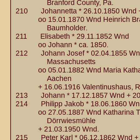
Branford County, Pa.
210 Johannetta * 26.10.1850 Wnd +
oo 15.01.1870 Wnd Heinrich Brach
Baumholder.
211 Elisabeth * 29.11.1852 Wnd
oo Johann * ca. 1850.
212 Johann Josef * 02.04.1855 Wnd 
Massachusetts
oo 05.01.1882 Wnd Maria Katharin
Aachen
+ 16.06.1916 Valentinushaus, Rie
213 Johann * 17.12.1857 Wnd + 20
214 Philipp Jakob * 18.06.1860 Wn
oo 27.05.1887 Wnd Katharina Th
Dörrwiesmühle
+ 21.03.1950 Wnd.
215 Peter Karl * 06.12.1862 Wnd +