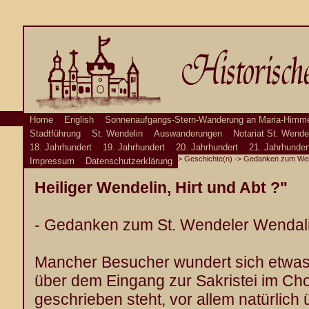
Home
English
Sonnenaufgangs-Stern-Wanderung an Maria-Himme
Stadtführung
St. Wendelin
Auswanderungen
Notariat St. Wende
18. Jahrhundert
19. Jahrhundert
20. Jahrhundert
21. Jahrhunder
>
Geschichte(n)
-> Gedanken zum Wen
Impressum
Datenschutzerklärung
Heiliger Wendelin, Hirt und Abt ?"
- Gedanken zum St. Wendeler Wendali
Mancher Besucher wundert sich etwas 
über dem Eingang zur Sakristei im Cho
geschrieben steht, vor allem natürlich 