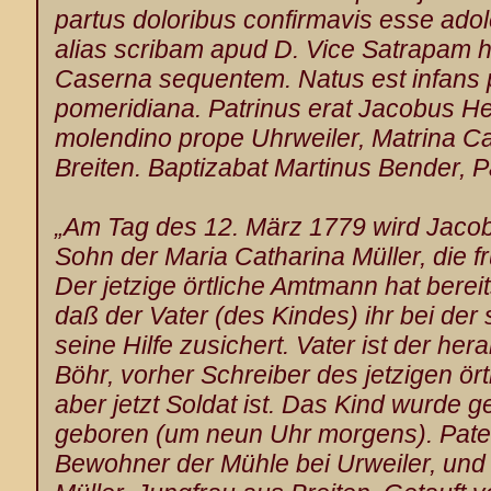
partus doloribus confirmavis esse ad
alias scribam apud D. Vice Satrapam 
Caserna sequentem. Natus est infans pr
pomeridiana. Patrinus erat Jacobus H
molendino prope Uhrweiler
, Matrina Ca
Breiten. Baptizabat Martinus Bender
, P
„Am Tag des 12. März 1779 wird Jacob 
Sohn der Maria Catharina Müller
, die f
Der jetzige örtliche Amtmann hat berei
daß der Vater (des Kindes) ihr bei de
seine Hilfe zusichert. Vater ist der 
Böhr, vorher Schreiber des jetzigen ö
aber jetzt Soldat
ist. Das Kind
wurde ges
geboren (um neun Uhr morgens). Pat
Bewohner der Mühle
bei Urweiler
, und