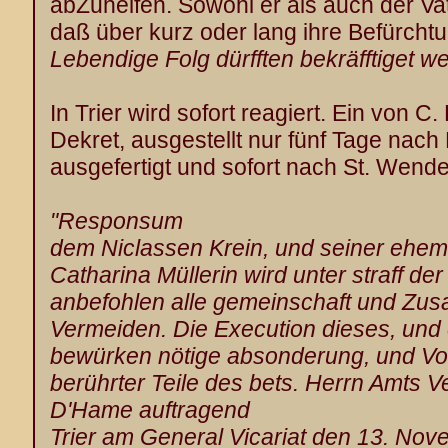
abZuhelfen. Sowohl er als auch der V
daß über kurz oder lang ihre Befürch
Lebendige Folg dürfften bekräfftiget w
In Trier wird sofort reagiert. Ein von C
Dekret, ausgestellt nur fünf Tage nach 
ausgefertigt und sofort nach St. Wende
"Responsum
dem Niclassen Krein
, und seiner ehe
Catharina Müllerin wird unter straff de
anbefohlen alle gemeinschaft und Zus
Vermeiden. Die Execution dieses, und 
bewürken nötige absonderung, und Vo
berührter Teile des bets. Herrn Amts V
D'Hame
auftragend
Trier am General Vicariat den 13. No