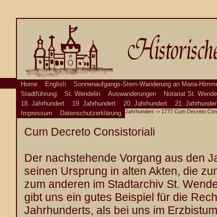
Home
English
Sonnenaufgangs-Stern-Wanderung an Maria-Himme
Stadtführung
St. Wendelin
Auswanderungen
Notariat St. Wende
18. Jahrhundert
19. Jahrhundert
20. Jahrhundert
21. Jahrhunder
Jahrhundert
-> 1777 Cum Decreto Consi
Impressum
Datenschutzerklärung
Cum Decreto Consistoriali
Der nachstehende Vorgang aus den Ja
seinen Ursprung in alten Akten, die zu
zum anderen im Stadtarchiv St. Wende
gibt uns ein gutes Beispiel für die Re
Jahrhunderts, als bei uns im Erzbistum