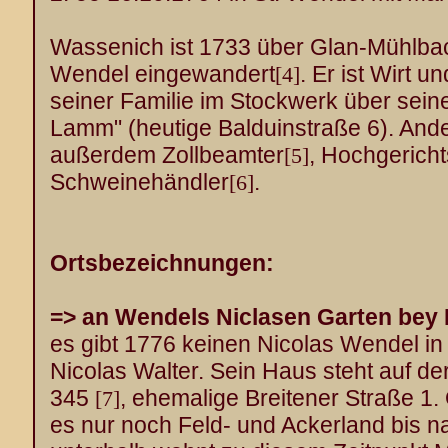
Wassenich ist 1733 über Glan-Mühlbac
Wendel eingewandert
. Er ist Wirt 
[4]
seiner Familie im Stockwerk über sein
Lamm" (heutige Balduinstraße 6). Ande
außerdem Zollbeamter
, Hochgerich
[5]
Schweinehändler
.
[6]
Ortsbezeichnungen
:
=> an Wendels Niclasen Garten bey 
es gibt 1776 keinen Nicolas Wendel in 
Nicolas Walter. Sein Haus steht auf d
345
, ehemalige Breitener Straße 1
[7]
es nur noch Feld- und Ackerland bis 