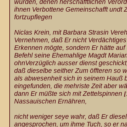
wurden, denen herschafftlichen Veror
ihnen Verbottene Gemeinschafft undt
fortzupflegen
Niclas Krein
, mit Barbara Strasin Verehe
Vernehmen, daß Er nicht Verdächtige
Erkennen mögte, sondern Er hätte a
Befehl seine Ehemahlige Magdt Maria
ohnVerzüglich ausser dienst geschick
daß dieselbe seither Zum öffteren so 
als abwesenheit sich in seinem Hauß 
eingefunden, die mehriste Zeit aber 
dann Er müßte sich mit Zettelspinnen
[
Nassauischen Ernähren,
nicht weniger seye wahr, daß Er diese
angesprochen, um ihme Tuch, so er n