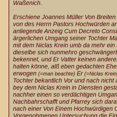
Waßenich
.
Erschiene Joannes Müller
Von Breiten
von des Herrn Pastors Hochwürden an
anliegende Anzeig Cum Decreto Consis
ärgerlichen Umgang seiner Tochter Ma
mit dem Niclas Krein
umb da mehr ein 
dieselbe sich nunmehro geschwängert 
bekennet, und Er Vatter keinen ander
halten könne, alß eben gedachten Ehe
erwogen
Er
(=man beachte)
(=Niclas Krein
Tochter bekantlich Vor und nach nicht a
bey dem Niclas Krein in Diensten ges
nachher einen so verdächtigen Umgang
Nachbahrschafft und Pfarrey sich dara
nach einer Von Einem Hochwürdigen C
Vorgenohmenen Untersuchung die Ein