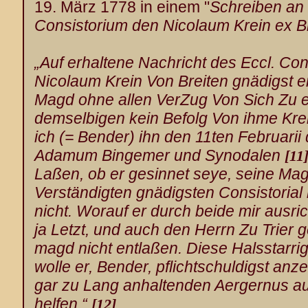
19. März 1778 in einem "
Schreiben an
Consistorium den Nicolaum Krein ex B
„Auf erhaltene Nachricht des Eccl. Co
Nicolaum Krein
Von Breiten
gnädigst e
Magd ohne allen VerZug Von Sich Zu e
demselbigen kein Befolg Von ihme Krei
ich (= Bender
) ihn den 11ten Februarii
Adamum Bingemer und Synodalen
[11
Laßen, ob er gesinnet seye, seine M
Verständigten gnädigsten Consistorial
nicht. Worauf er durch beide mir ausri
ja Letzt, und auch den Herrn Zu Trier
g
magd nicht entlaßen. Diese Halsstarri
wolle er, Bender, pflichtschuldigst anze
gar zu Lang anhaltenden Aergernus au
helfen.“
[12]