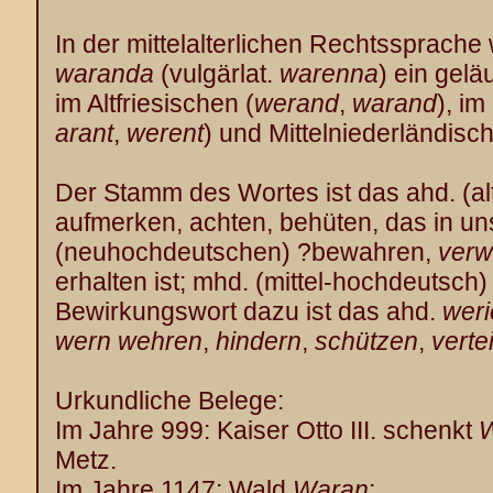
In der mittelalterlichen Rechtssprache w
waranda
(vulgärlat.
warenna
) ein gelä
im Altfriesischen (
werand
,
warand
), im
arant
,
werent
) und Mittelniederländisc
Der Stamm des Wortes ist das ahd. (a
aufmerken, achten, behüten, das in u
(neuhochdeutschen) ?bewahren,
verw
erhalten ist; mhd. (mittel-hochdeutsch)
Bewirkungswort dazu ist das ahd.
weri
wern
wehren
,
hindern
,
schützen
,
verte
Urkundliche Belege:
Im Jahre 999: Kaiser Otto III. schenkt
W
Metz.
Im Jahre 1147: Wald
Waran
;