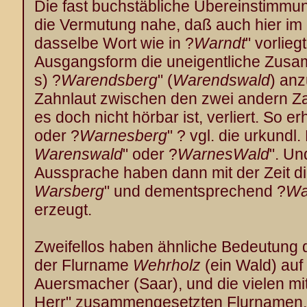
Die fast buchstäbliche Übereinstimmun
die Vermutung nahe, daß auch hier im 
dasselbe Wort wie in ?
Warndt
" vorliegt
Ausgangsform die uneigentliche Zusam
s) ?
Warendsberg
" (
Warendswald
) anz
Zahnlaut zwischen den zwei andern Za
es doch nicht hörbar ist, verliert. So er
oder ?
Warnesberg
" ? vgl. die urkund
Warenswald
" oder ?
WarnesWald
". Un
Aussprache haben dann mit der Zeit d
Warsberg
" und dementsprechend ?
Wa
erzeugt.
Zweifellos haben ähnliche Bedeutung d
der Flurname
Wehrholz
(ein Wald) au
Auersmacher (Saar), und die vielen m
Herr" zusammengesetzten Flurnamen, 