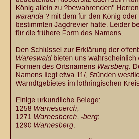
König allein zu ?bewahrenden" Herre
waranda
? mit dem für den König oder s
bestimmten Jagdrevier hatte. Leider be
für die frühere Form des Namens.
Den Schlüssel zur Erklärung der offe
Wareswald
bieten uns wahrscheinlich 
Formen des Ortsnamens
Warsberg
. D
Namens liegt etwa 11/, Stünden westli
Warndtgebietes im lothringischen Krei
Einige urkundliche Belege:
1258
Warnesperch
;
1271
Warnesberch
, -
berg
;
1290
Warnesberg
.