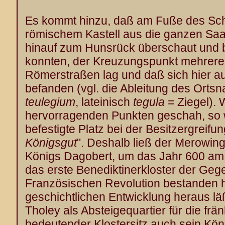
Es kommt hinzu, daß am Fuße des Sc
römischem Kastell aus die ganzen Saa
hinauf zum Hunsrück überschaut und 
konnten, der Kreuzungspunkt mehrer
Römerstraßen lag und daß sich hier a
befanden (vgl. die Ableitung des Ort
teulegium
, lateinisch
tegula
= Ziegel). 
hervorragenden Punkten geschah, so 
befestigte Platz bei der Besitzergreifu
Königsgut
". Deshalb ließ der Merowing
Königs Dagobert, um das Jahr 600 a
das erste Benediktinerkloster der Geg
Französischen Revolution bestanden h
geschichtlichen Entwicklung heraus lä
Tholey als Absteigequartier für die fr
bedeutender Klostersitz auch sein Kön