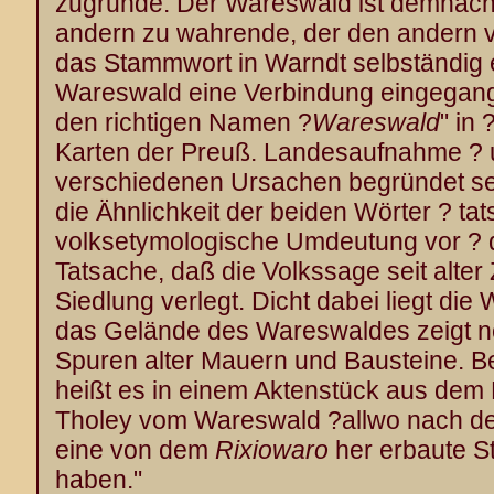
zugrunde. Der Wareswald ist demnach 
andern zu wahrende, der den andern 
das Stammwort in Warndt selbständig er
Wareswald eine Verbindung eingegang
den richtigen Namen ?
Wareswald
" in 
Karten der Preuß. Landesaufnahme ? 
verschiedenen Ursachen begründet sei
die Ähnlichkeit der beiden Wörter ? tats
volksetymologische Umdeutung vor ? 
Tatsache, daß die Volkssage seit alter 
Siedlung verlegt. Dicht dabei liegt die
das Gelände des Wareswaldes zeigt n
Spuren alter Mauern und Bausteine. Be
heißt es in einem Aktenstück aus dem
Tholey vom Wareswald ?allwo nach 
eine von dem
Rixiowaro
her erbaute St
haben."