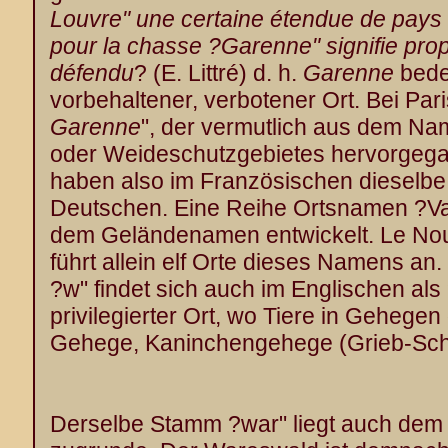
Louvre" une certaine étendue de pays q
pour la chasse ?Garenne" signifie prop
défendu
? (E. Littré) d. h.
Garenne
bedeu
vorbehaltener, verbotener Ort. Bei Paris
Garenne
", der vermutlich aus dem Na
oder Weideschutzgebietes hervorgegan
haben also im Französischen dieselbe
Deutschen. Eine Reihe Ortsnamen ?Va
dem Geländenamen entwickelt. Le Nou
führt allein elf Orte dieses Namens an
?w" findet sich auch im Englischen als
privilegierter Ort, wo Tiere in Gehegen
Gehege, Kaninchengehege (Grieb-Sch
Derselbe Stamm ?war" liegt auch d