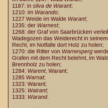
1187: in
silva de Warant
;
1210: im
Warando
;
1227 Weide im Walde
Warant
;
1235: der
Warnest
;
1268: der Graf von Saarbrücken verlei
Wadegozen das Weiderecht in seine
Recht, im Notfalle dort Holz zu holen;
1270: die Ritter von
Warnesperg
werde
Grafen mit dem Recht belehnt, im Wal
Brennholz zu holen;
1284:
Warent
, Wa
r
ant;
1285
Warnat
;
1323: Wa
r
ant;
1325:
Wairant
;
1333:
Warand
.