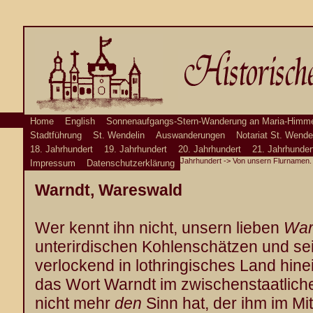
Home
English
Sonnenaufgangs-Stern-Wanderung an Maria-Himme
Stadtführung
St. Wendelin
Auswanderungen
Notariat St. Wende
18. Jahrhundert
19. Jahrhundert
20. Jahrhundert
21. Jahrhunder
Jahrhundert
->
Von unsern Flurnamen. 
Impressum
Datenschutzerklärung
Warndt, Wareswald
Wer kennt ihn nicht, unsern lieben
War
unterirdischen Kohlenschätzen und s
verlockend in lothringisches Land hin
das Wort Warndt im zwischenstaatlich
nicht mehr
den
Sinn hat, der ihm im Mit