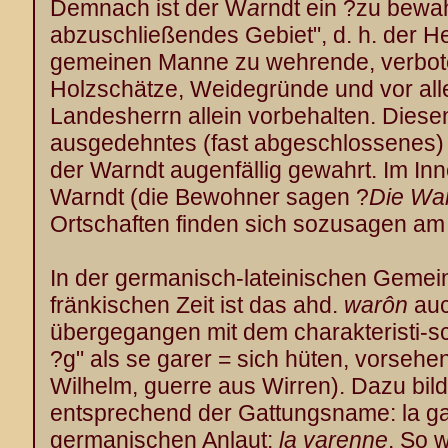
Demnach ist der W
a
rndt ein ?zu bewa
abzuschließendes Gebiet", d. h. der H
gemeinen Manne zu wehrende, verbote
Holzschätze, Weidegründe und vor a
Landesherrn allein vorbehalten. Diese
ausgedehntes (fast abgeschlossenes) 
der Warndt augenfällig gewahrt. Im Inne
Warndt (die Bewohner sagen ?
Die Wa
Ortschaften finden sich sozusagen a
In der germanisch-lateinischen Gemein
fränkischen Zeit ist das ahd.
warôn
auc
übergegangen mit dem charakteristi-
?g" als se garer = sich hüten, vorsehe
Wilhelm, guerre aus Wirren). Dazu bil
entsprechend der Gattungsname: la g
germanischen Anlaut:
la varenne
. So w