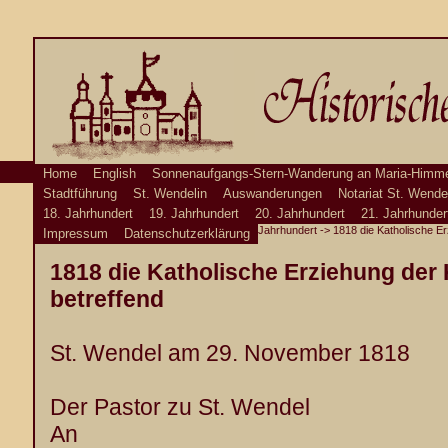
Home
English
Sonnenaufgangs-Stern-Wanderung an Maria-Himme
Stadtführung
St. Wendelin
Auswanderungen
Notariat St. Wende
18. Jahrhundert
19. Jahrhundert
20. Jahrhundert
21. Jahrhunder
Jahrhundert
-> 1818 die Katholische Er
Impressum
Datenschutzerklärung
1818 die Katholische Erziehung der
betreffend
St. Wendel am 29. November 1818
Der Pastor zu St. Wendel
An