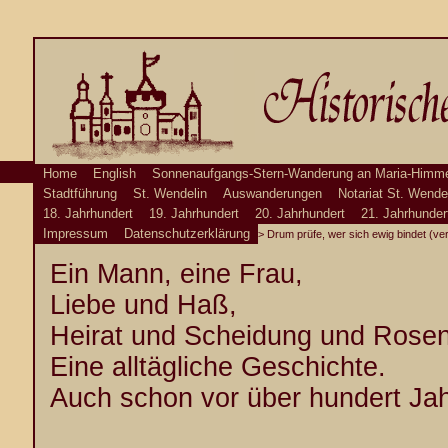
Home
English
Sonnenaufgangs-Stern-Wanderung an Maria-Himme
Stadtführung
St. Wendelin
Auswanderungen
Notariat St. Wende
18. Jahrhundert
19. Jahrhundert
20. Jahrhundert
21. Jahrhunder
Impressum
Datenschutzerklärung
> Drum prüfe, wer sich ewig bindet (ver
Ein Mann, eine Frau,
Liebe und Haß,
Heirat und Scheidung und Rosen
Eine alltägliche Geschichte.
Auch schon vor über hundert Ja