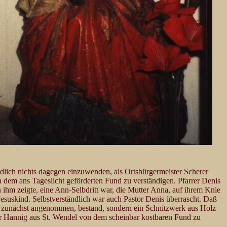
ndlich nichts dagegen einzuwenden, als Ortsbürgermeister Scherer
n dem ans Tageslicht geförderten Fund zu verständigen. Pfarrer Denis
n ihm zeigte, eine Ann-Selbdritt war, die Mutter Anna, auf ihrem Knie
Jesuskind. Selbstverständlich war auch Pastor Denis überrascht. Daß
wie zunächst angenommen, bestand, sondern ein Schnitzwerk aus Holz
er Hannig aus St. Wendel von dem scheinbar kostbaren Fund zu