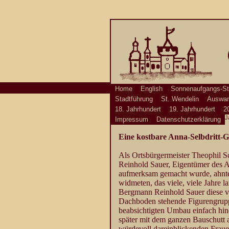
Home
English
Sonnenaufgangs-St
Stadtführung
St. Wendelin
Auswan
18. Jahrhundert
19. Jahrhundert
2
J
Impressum
Datenschutzerklärung
Eine kostbare Anna-Selbdritt-
Als Ortsbürgermeister Theophil S
Reinhold Sauer, Eigentümer des An
aufmerksam gemacht wurde, ahnte
widmeten, das viele, viele Jahre l
Bergmann Reinhold Sauer diese v
Dachboden stehende Figurengrupp
beabsichtigten Umbau einfach hinde
später mit dem ganzen Bauschutt 
würdevoll dareinblickenden Frauen