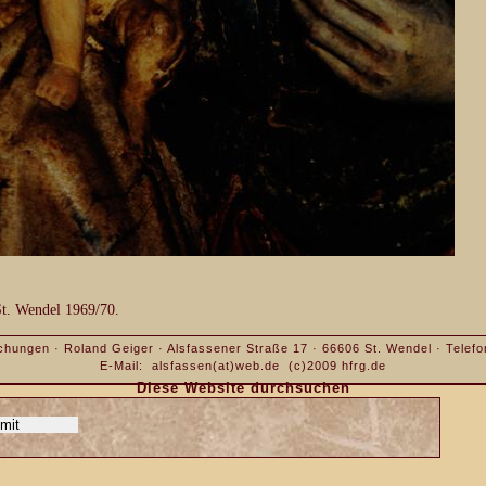
St. Wendel 1969/70.
chungen · Roland Geiger · Alsfassener Straße 17 · 66606 St. Wendel · Telefon
E-Mail:
alsfassen(at)web.de
(c)2009
hfrg.de
Diese Website durchsuchen