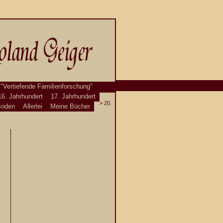
 "Vertiefende Familienforschung"
16. Jahrhundert
17. Jahrhundert
>
20.
Boden
Allerlei
Meine Bücher