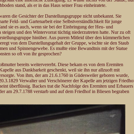
boden stand, als er in das Haus seiner Frau einheiratete.
aren die Gesichter der Darstellungsgruppe nicht unbekannt. Sie
harte Feld- und Gartenarbeit eine Selbstverständlichkeit für junge
nd sie es auch, wenn sie bei der Einbringung der Heu- und
eigen und den Wintervorrat tüchtig niederzutreten hatte. Nur zu oft
Darstellungsgruppe hinüber. Aus purem Mitleid über den kümmerlichen
eregt von dem Darstellungsgehalt der Gruppe, wischte sie den Staub
lumen und Spinnengewebe. Es mußte eine Bewandtnis mit der Statue
onsten so oft von ihr gesprochen?
oßmutter bereits weitervererbt. Diese bekam es von dem Eremiten
pelle aus Dankbarkeit geschenkt, weil sie ihn nur allzuoft mit
ersorgte. Von ihm, der am 21.6.1760 in Güdesweiler geboren wurde,
0.3.1829 Verwalter und Verschönerer der Kapelle am jetzigen Friedho
heint überflüssig. Backes trat die Nachfolge des Eremiten und Erbauers
der am 29.7.1788 verstarb und auf dem Friedhof in Bliesen begraben