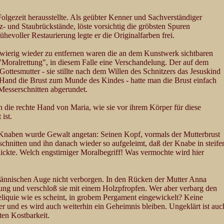
 Folgezeit herausstellte. Als geübter Kenner und Sachverständiger
z- und Staubrückstände, löste vorsichtig die gröbsten Spuren
voller Restaurierung legte er die Originalfarben frei.
chwierig wieder zu entfernen waren die an dem Kunstwerk sichtbaren
"Moralrettung", in diesem Falle eine Verschandelung. Der auf dem
ottesmutter - sie stillte nach dem Willen des Schnitzers das Jesuskind
n Hand die Brust zum Munde des Kindes - hatte man die Brust einfach
Messerschnitten abgerundet.
ch die rechte Hand von Maria, wie sie vor ihrem Körper für diese
ist.
-Knaben wurde Gewalt angetan: Seinen Kopf, vormals der Mutterbrust
schnitten und ihn danach wieder so aufgeleimt, daß der Knabe in steife
lickte. Welch engstirniger Moralbegriff! Was vermochte wird hier
ännischen Auge nicht verborgen. In den Rücken der Mutter Anna
efung und verschloß sie mit einem Holzpfropfen. Wer aber verbarg den
Reliquie wie es scheint, in grobem Pergament eingewickelt? Keine
r und es wird auch weiterhin ein Geheimnis bleiben. Ungeklärt ist auc
ten Kostbarkeit.