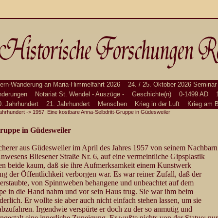
ern-Wanderung an Maria-Himmelfahrt 2026
24. / 25. Oktober 2026 Seminar
derungen
Notariat St. Wendel - Auszüge -
Geschichte(n)
0-1499 AD
0. Jahrhundert
21. Jahrhundert
Menschen
Krieg in der Luft
Krieg am 
ahrhundert
-> 1957: Eine kostbare Anna-Selbdritt-Gruppe in Güdesweiler
Gruppe in Güdesweiler
cherer aus Güdesweiler im April des Jahres 1957 von seinem Nachbarn
wesens Bliesener Straße Nr. 6, auf eine vermeintliche Gipsplastik
n beide kaum, daß sie ihre Aufmerksamkeit einem Kunstwerk
ang der Öffentlichkeit verborgen war. Es war reiner Zufall, daß der
erstaubte, von Spinnweben behangene und unbeachtet auf dem
e in die Hand nahm und vor sein Haus trug. Sie war ihm beim
rlich. Er wollte sie aber auch nicht einfach stehen lassen, um sie
abzufahren. Irgendwie verspürte er doch zu der so anmutig und
gestalt eine innerliche Zuneigung. Er wußte nichts von der Statue; nur