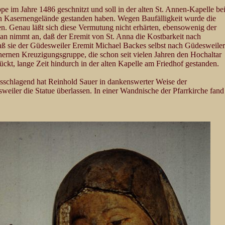
e im Jahre 1486 geschnitzt und soll in der alten St. Annen-Kapelle be
en Kasernengelände gestanden haben. Wegen Baufälligkeit wurde die
. Genau läßt sich diese Vermutung nicht erhärten, ebensowenig der
n nimmt an, daß der Eremit von St. Anna die Kostbarkeit nach
daß sie der Güdesweiler Eremit Michael Backes selbst nach Güdesweiler
teinernen Kreuzigungsgruppe, die schon seit vielen Jahren den Hochaltar
ckt, lange Zeit hindurch in der alten Kapelle am Friedhof gestanden.
usschlagend hat Reinhold Sauer in dankenswerter Weise der
eiler die Statue überlassen. In einer Wandnische der Pfarrkirche fand