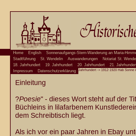
Home
English
Sonnenaufgangs-Stern-Wanderung an Maria-Himme
Stadtführung
St. Wendelin
Auswanderungen
Notariat St. Wende
18. Jahrhundert
19. Jahrhundert
20. Jahrhundert
21. Jahrhunder
Jahrhundert
->
1912-1920 Hab Sonne 
Impressum
Datenschutzerklärung
Einleitung
?
Poesie
" - dieses Wort steht auf der Ti
Büchleins in lilafarbenem Kunstlederei
dem Schreibtisch liegt.
Als ich vor ein paar Jahren in Ebay unt