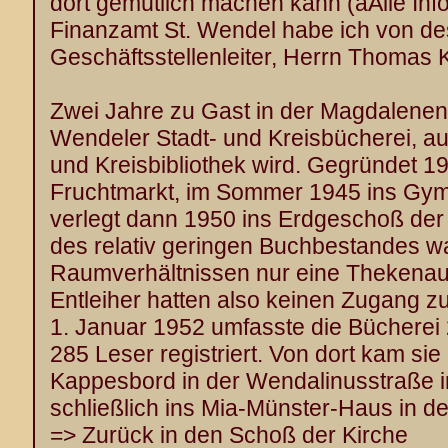
dort gemütlich machen kann (aAlle Inf
Finanzamt St. Wendel habe ich von d
Geschäftsstellenleiter, Herrn Thomas Kl
Zwei Jahre zu Gast in der Magdalenenka
Wendeler Stadt- und Kreisbücherei, aus
und Kreisbibliothek wird. Gegründet 1
Fruchtmarkt, im Sommer 1945 ins Gy
verlegt dann 1950 ins Erdgeschoß der
des relativ geringen Buchbestandes w
Raumverhältnissen nur eine Thekenaus
Entleiher hatten also keinen Zugang 
1. Januar 1952 umfasste die Bücherei
285 Leser registriert. Von dort kam si
Kappesbord in der Wendalinusstraße 
schließlich ins Mia-Münster-Haus in de
=> Zurück in den Schoß der Kirche