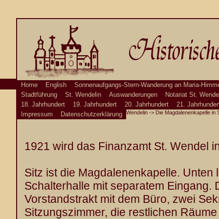
Home
English
Sonnenaufgangs-Stern-Wanderung an Maria-Himme
Stadtführung
St. Wendelin
Auswanderungen
Notariat St. Wende
18. Jahrhundert
19. Jahrhundert
20. Jahrhundert
21. Jahrhunder
Wendelin
->
Die Magdalenenkapelle in 
Impressum
Datenschutzerklärung
1921 wird das Finanzamt St. Wendel i
Sitz ist die Magdalenenkapelle. Unten l
Schalterhalle mit separatem Eingang. 
Vorstandstrakt mit dem Büro, zwei Se
Sitzungszimmer, die restlichen Räume 